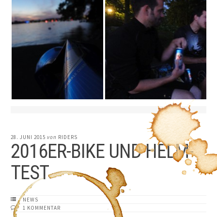
28. JUNI 2015
von
RIDERS
2016ER-BIKE UND HELM-
TEST
NEWS
1 KOMMENTAR