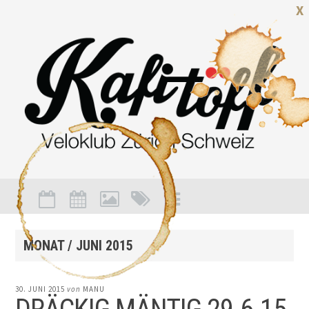
X
MONAT /
JUNI 2015
30. JUNI 2015
von
MANU