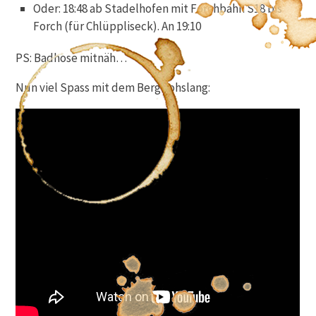
Oder: 18:48 ab Stadelhofen mit Forchbahn S18 bis
Forch (für Chlüppliseck). An 19:10
PS: Badhose mitnäh…
Nun viel Spass mit dem Bergflohslang: