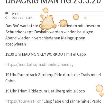
DRÄCKIG MÄNTIG 25.5.20
EVENT
KOMMENTIEREN
Das BAG war letzte Woche sehr zufrieden mit unserem
Schutzkonzept. Deshalb werden wir den heutigen
Abend wieder in verschiedenen Kleingruppen
absolvieren.
19:30 Uhr MAD MONKEY WORKOUT mit el Capo
https://meet.jit.si/madmonkeymonday
19 Uhr Pumptrack Züriberg Ride durch die Trails mit el
Cobra
19 Uhr Triemli Ride zum Uetliberg mit la Coco
https://tour-uetli.ch/
Chopf abe und ränne mit el Pablo