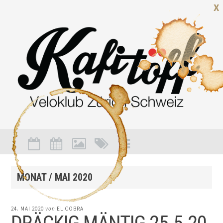
X
MONAT /
MAI 2020
24. MAI 2020
von
EL COBRA