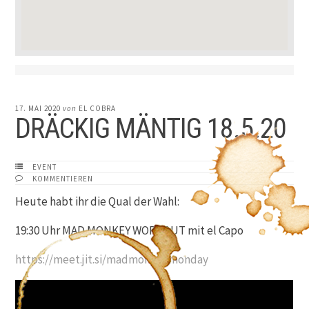
17. MAI 2020
von
EL COBRA
DRÄCKIG MÄNTIG 18.5.20
EVENT
KOMMENTIEREN
Heute habt ihr die Qual der Wahl:
19:30 Uhr MAD MONKEY WORKOUT mit el Capo
https://meet.jit.si/madmonkeymonday