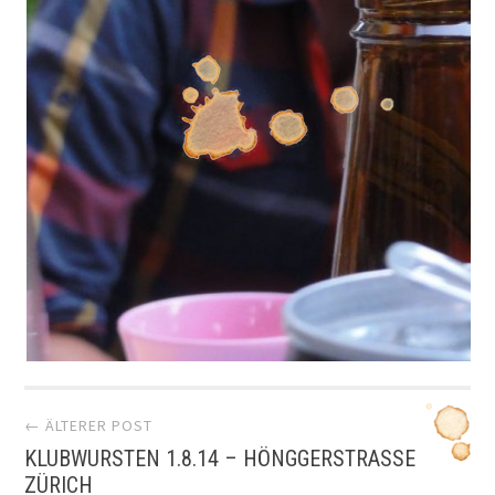
Artikel-
← ÄLTERER POST
KLUBWURSTEN 1.8.14 – HÖNGGERSTRASSE
Navigation
ZÜRICH