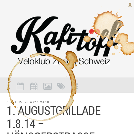
X
3. AUGUST 2014
von
MANU
1. AUGUSTGRILLADE
1.8.14 –