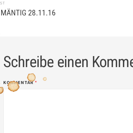
OST
gation
 MÄNTIG 28.11.16
Schreibe einen Komm
KOMMENTAR
*