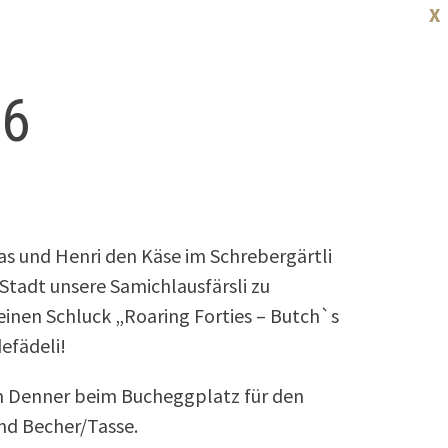
X
16
as und Henri den Käse im Schrebergärtli
Stadt unsere Samichlausfärsli zu
 einen Schluck „Roaring Forties – Butch`s
efädeli!
em Denner beim Bucheggplatz für den
nd Becher/Tasse.