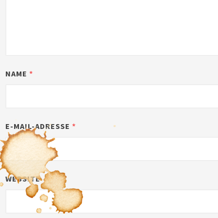
NAME
*
E-MAIL-ADRESSE
*
WEBSITE