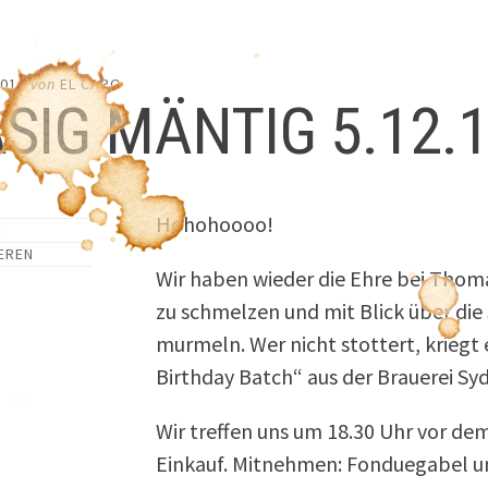
2016
von
EL CAPO
SIG MÄNTIG 5.12.
Hohohoooo!
EREN
Wir haben wieder die Ehre bei Thom
zu schmelzen und mit Blick über die 
murmeln. Wer nicht stottert, kriegt
Birthday Batch“ aus der Brauerei Syd
Wir treffen uns um 18.30 Uhr vor d
Einkauf. Mitnehmen: Fonduegabel u