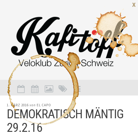
X
1. MÄRZ 2016
von
EL CAPO
DEMOKRATISCH MÄNTIG
29.2.16