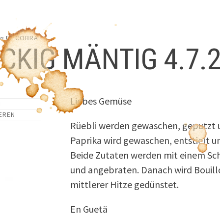
on
EL COBRA
CKIG MÄNTIG 4.7.
Liebes Gemüse
EREN
Rüebli werden gewaschen, geputzt u
Paprika wird gewaschen, entstielt 
Beide Zutaten werden mit einem Sch
und angebraten. Danach wird Bouill
mittlerer Hitze gedünstet.
En Guetä