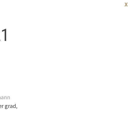
X
21
mann
er grad,