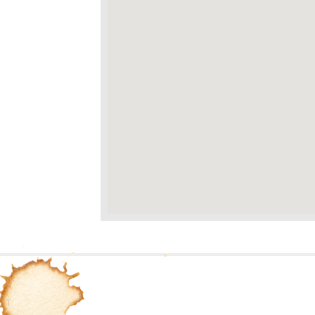
el-
OST