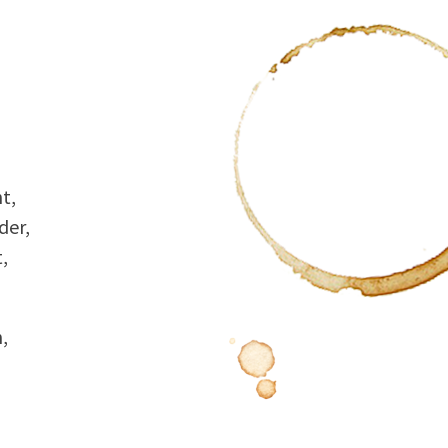
t,
der,
,
,