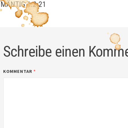
gation
 MÄNTIG 1.2.21
Schreibe einen Komm
KOMMENTAR
*