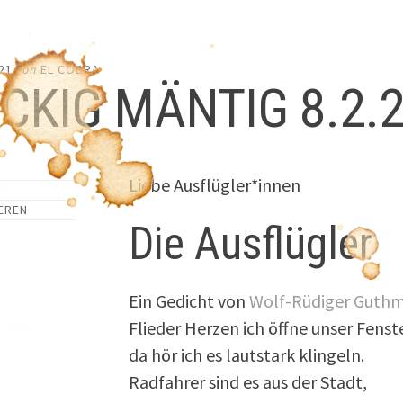
21
von
EL COBRA
CKIG MÄNTIG 8.2.
Liebe Ausflügler*innen
EREN
Die Ausflügler
Ein Gedicht von
Wolf-Rüdiger Guth
Flieder Herzen ich öffne unser Fenst
da hör ich es lautstark klingeln.
Radfahrer sind es aus der Stadt,