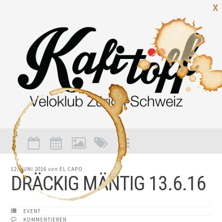
X
12. JUNI 2016
von
EL CAPO
DRÄCKIG MÄNTIG 13.6.16
EVENT
KOMMENTIEREN