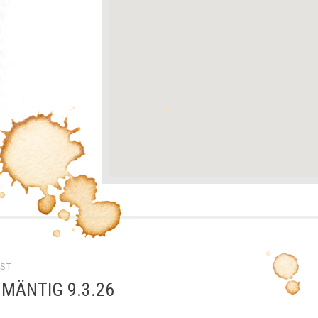
el-
OST
gation
 MÄNTIG 9.3.26