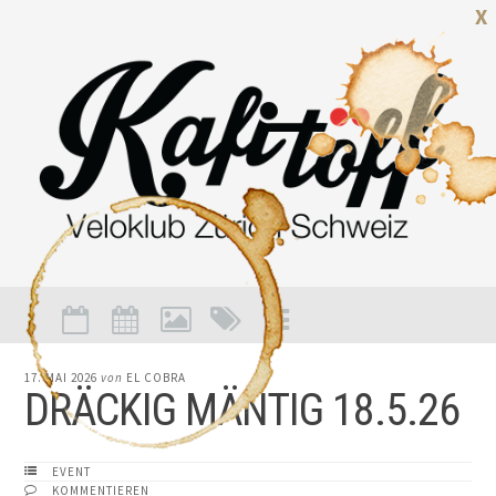
X
17. MAI 2026
von
EL COBRA
DRÄCKIG MÄNTIG 18.5.26
EVENT
KOMMENTIEREN