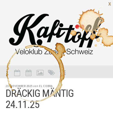
X
23. NOVEMBER 2025
von
EL COBRA
DRÄCKIG MÄNTIG
24.11.25