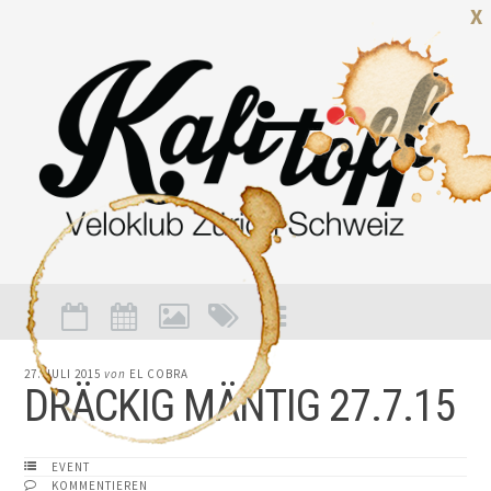
X
27. JULI 2015
von
EL COBRA
DRÄCKIG MÄNTIG 27.7.15
EVENT
KOMMENTIEREN