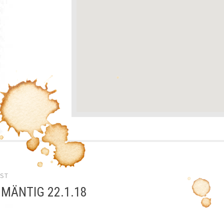
el-
OST
gation
 MÄNTIG 22.1.18