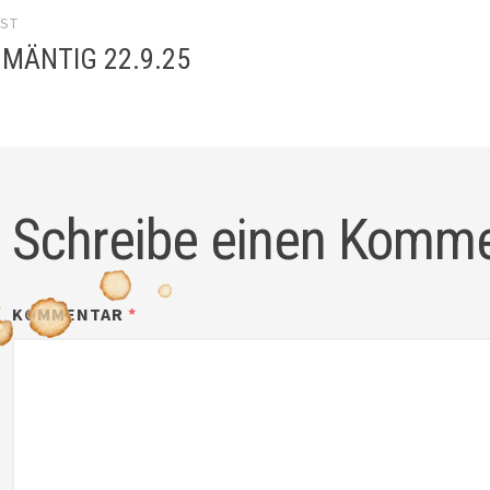
OST
gation
 MÄNTIG 22.9.25
Schreibe einen Komm
KOMMENTAR
*