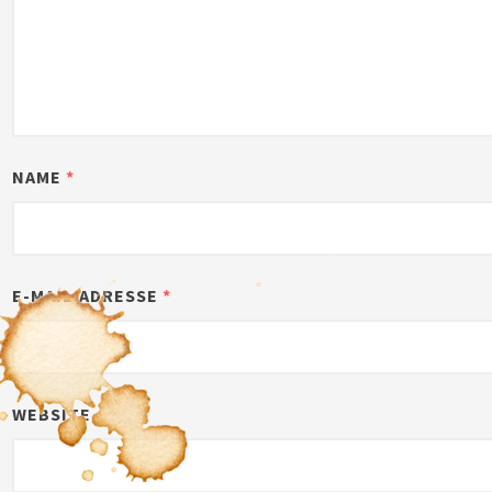
NAME
*
E-MAIL-ADRESSE
*
WEBSITE