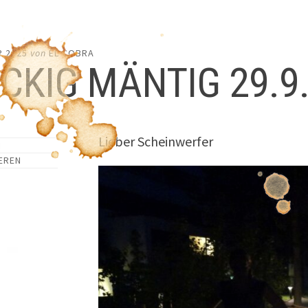
R 2025
von
EL COBRA
CKIG MÄNTIG 29.9
Lieber Scheinwerfer
EREN