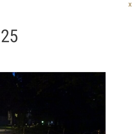
X
.25