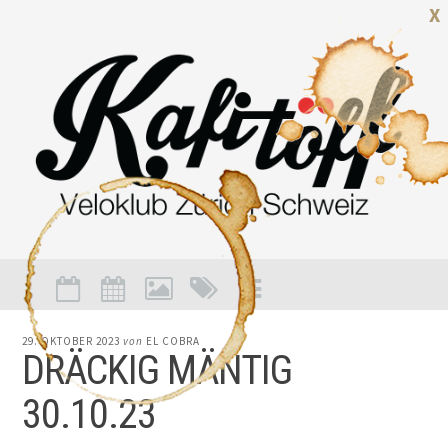
X
29. OKTOBER 2023
von
EL COBRA
DRÄCKIG MÄNTIG
30.10.23