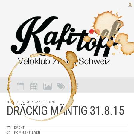
X
30. AUGUST 2015
von
EL CAPO
DRÄCKIG MÄNTIG 31.8.15
EVENT
KOMMENTIEREN