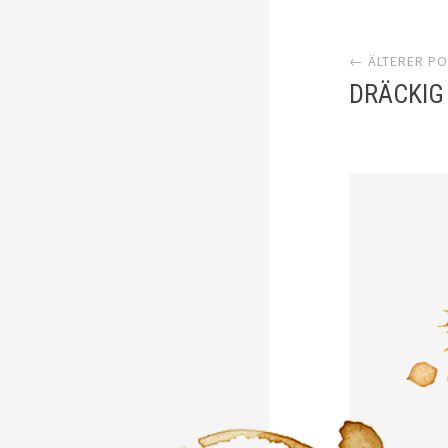
Artik
← ÄLTERER P
Navi
DRÄCKIG