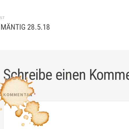
el-
OST
gation
 MÄNTIG 28.5.18
Schreibe einen Komm
KOMMENTAR
*