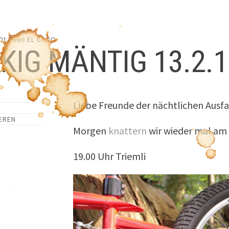
017
von
EL CAPO
KIG MÄNTIG 13.2.
Liebe Freunde der nächtlichen Ausfa
EREN
Morgen
knattern
wir wieder mal am 
19.00 Uhr Triemli