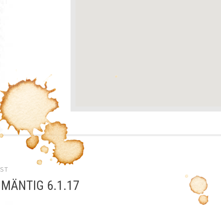
el-
OST
gation
 MÄNTIG 6.1.17