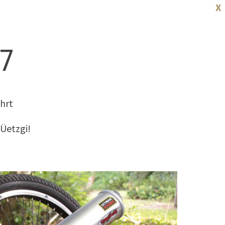
X
17
hrt
Üetzgi!