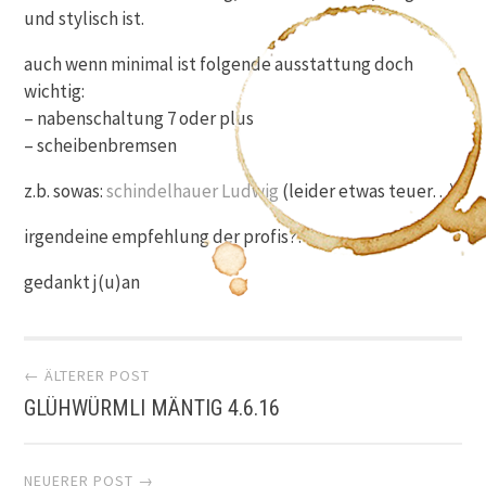
und stylisch ist.
auch wenn minimal ist folgende ausstattung doch
wichtig:
– nabenschaltung 7 oder plus
– scheibenbremsen
z.b. sowas:
schindelhauer Ludwig
(leider etwas teuer…)
irgendeine empfehlung der profis?!
gedankt j(u)an
Artikel-
← ÄLTERER POST
GLÜHWÜRMLI MÄNTIG 4.6.16
Navigation
NEUERER POST →