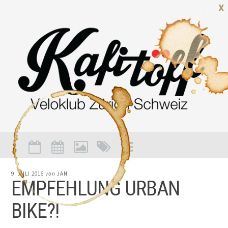
X
9. JULI 2016
von
JAN
EMPFEHLUNG URBAN
BIKE?!