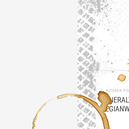
Artik
← ÄLTERER P
Navi
GENERAL
HEGIANW