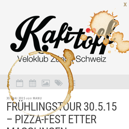
X
30. MAI 2015
von
MANU
FRÜHLINGSTOUR 30.5.15
– PIZZA-FEST ETTER