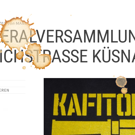
015
von
MANU
ERALVERSAMMLUNG
ICHSTRASSE KÜSN
EREN