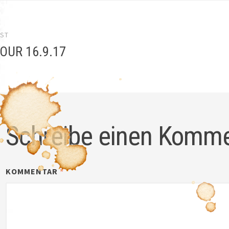
el-
OST
gation
OUR 16.9.17
Schreibe einen Komm
KOMMENTAR
*