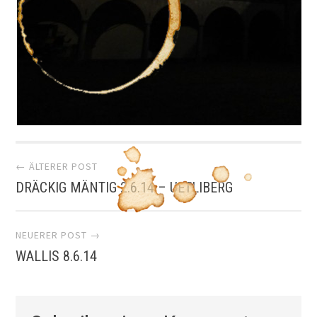
Artikel-
← ÄLTERER POST
DRÄCKIG MÄNTIG 2.6.14 – UETLIBERG
Navigation
NEUERER POST →
WALLIS 8.6.14