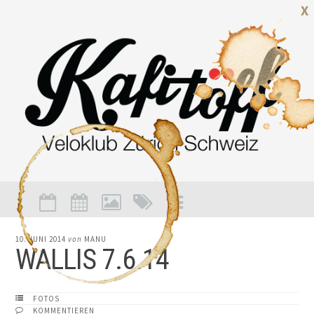
X
10. JUNI 2014
von
MANU
WALLIS 7.6.14
FOTOS
KOMMENTIEREN