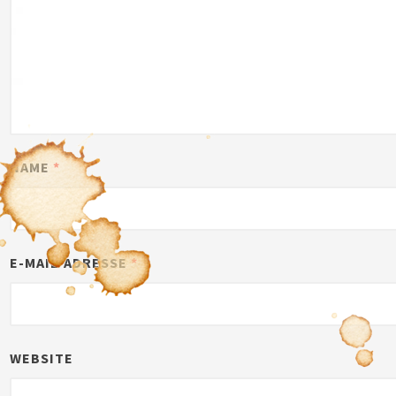
NAME
*
E-MAIL-ADRESSE
*
WEBSITE