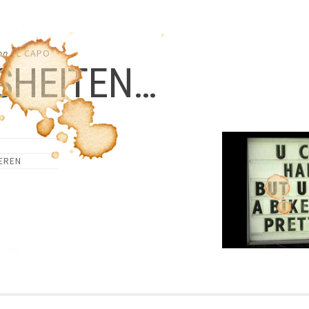
on
EL CAPO
SHEITEN…
EREN