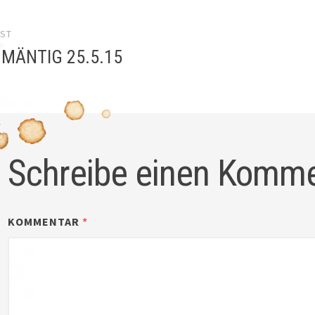
el-
OST
gation
 MÄNTIG 25.5.15
Schreibe einen Komm
KOMMENTAR
*