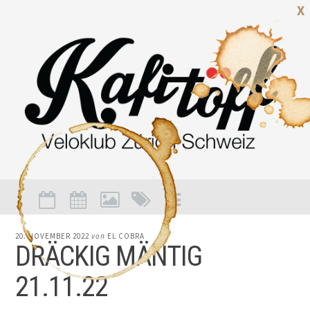
X
20. NOVEMBER 2022
von
EL COBRA
DRÄCKIG MÄNTIG
21.11.22