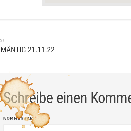
el-
OST
gation
 MÄNTIG 21.11.22
Schreibe einen Komm
KOMMENTAR
*