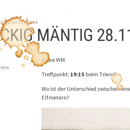
 2022
von
EL COBRA
CKIG MÄNTIG 28.1
Liebe WM
EREN
Treffpunkt:
19:15
beim Triemli
Wo ist der Unterschied zwischen ei
Elfmetern?