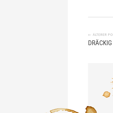
Artik
← ÄLTERER P
Navi
DRÄCKIG