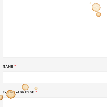
NAME
*
E-MAIL-ADRESSE
*